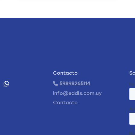
Contacto
So
59898265114
info@eddis.com.uy
Contacto