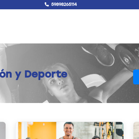
59898265114
!Hablemos!
Buscar
Campus virtual
ión y Deporte